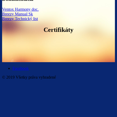
Ventox Harmony doc.
Breezy Manual Sk
Breezy Technický list
Certifikáty
Facebook
© 2019 Všetky práva vyhradené