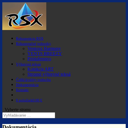
Rekuperácie RSX
Rekuperačné jednotky
Ventoxx Harmony
VENTS BREEZY
Príslušenstvo
Výhrevné telesá
Kolekcia ART
Stropné výhrevné telesá
Čidlá kvality vzduchu
Dokumentácia
Kontakt
0 položiek
0.00 €
Vyberte stranu
Dokumentácia